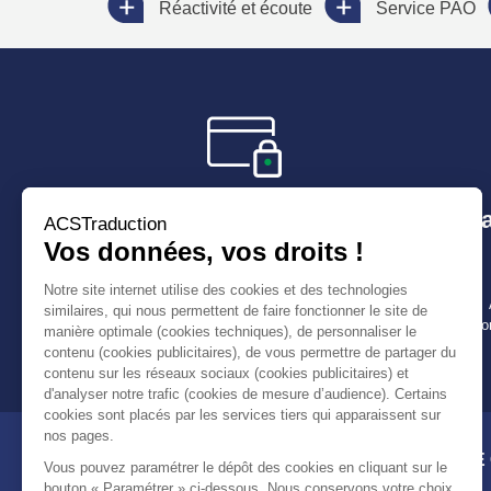
Réactivité et écoute
Service PAO
Paiement sécurisé
Déla
Livraiso
VOTRE
ACSTRADUCTION