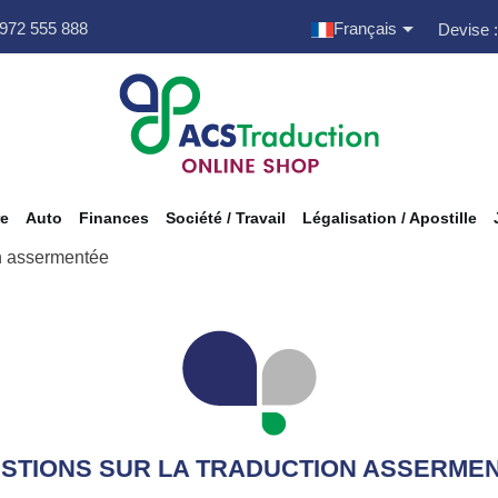

 972 555 888
Français
Devise :
re
Auto
Finances
Société / Travail
Légalisation / Apostille
on assermentée
STIONS SUR LA TRADUCTION ASSERME