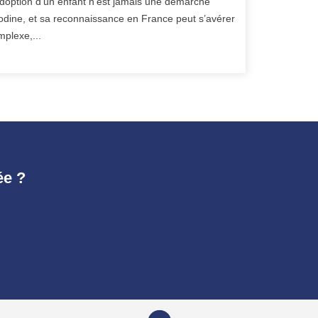
adoption d’un enfant n’est jamais une démarche
odine, et sa reconnaissance en France peut s’avérer
mplexe,...
ée ?