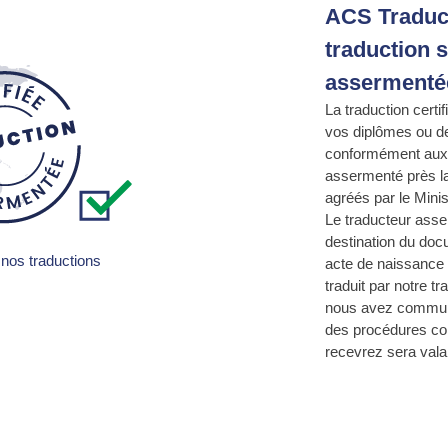
ACS Traduct
traduction s
assermenté
La traduction certif
vos diplômes ou de
conformément aux n
assermenté près la
agréés par le Minis
Le traducteur asser
destination du doc
nos traductions
acte de naissance d
traduit par notre t
nous avez communi
des procédures con
recevrez sera vala