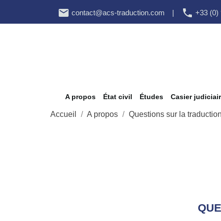


contact@acs-traduction.com
|
+33 (0)
A propos
État civil
Études
Casier judiciai
Accueil
A propos
Questions sur la traducti
QUE