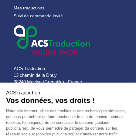
Mes traductions
Suivi de commande invité
ACS Traduction
13 chemin de la Dhuy
38240 Meylan (Grenoble) - France

33 (0)9 72 555 888

contact@acs-traduction.com


PRODUITS


NOTRE SOCIÉTÉ
AVIS