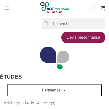

shopping_cart

search
Devis personnalisé
ÉTUDES

Pertinence
Affichage 1-14 de 14 article(s)