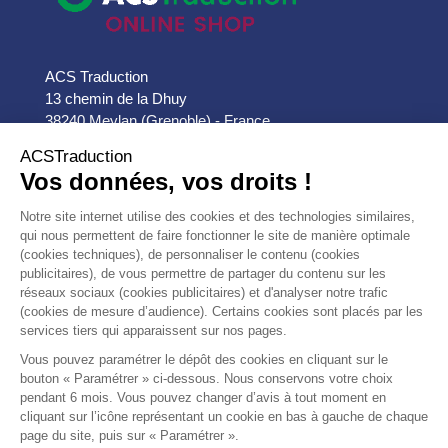
ACS Traduction
13 chemin de la Dhuy
38240 Meylan (Grenoble) - France

33 (0)9 72 555 888

contact@acs-traduction.com


PRODUITS


NOTRE SOCIÉTÉ
AVIS
10/10
CLIENTS
Efficace
voir plus