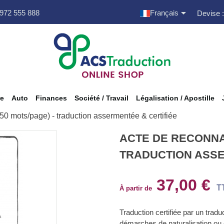

 972 555 888
Français
Devise :
re
Auto
Finances
Société / Travail
Légalisation / Apostille
0 mots/page) - traduction assermentée & certifiée
ACTE DE RECONNAI
TRADUCTION ASSE
37,00 €
T
À partir de
Traduction certifiée par un tra
démarches de naturalisation ou 