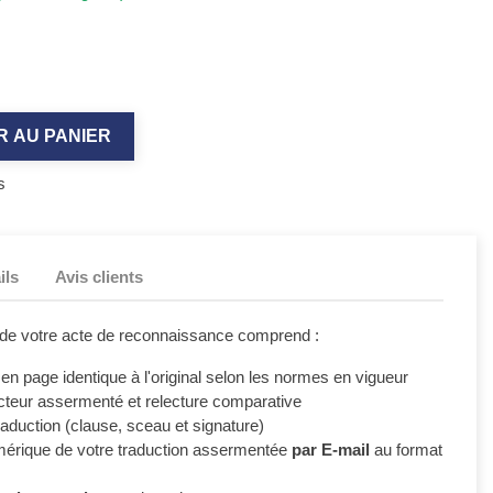
R AU PANIER
s
ils
Avis clients
 de votre acte de reconnaissance comprend :
 en page identique à l'original selon les normes en vigueur
ucteur assermenté et relecture comparative
raduction (clause, sceau et signature)
umérique de votre traduction assermentée
par E-mail
au format