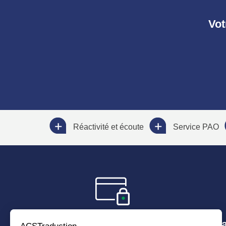
Vot
Réactivité et écoute
Service PAO
Paiement sécurisé
Déla