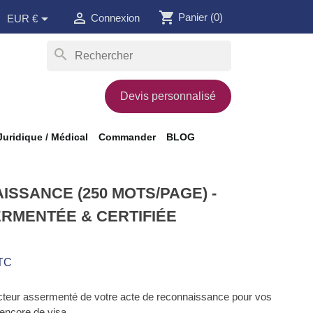
shopping_cart


Panier
(0)
Connexion
EUR €
search
Devis personnalisé
Juridique / Médical
Commander
BLOG
SSANCE (250 MOTS/PAGE) -
RMENTÉE & CERTIFIÉE
TC
ducteur assermenté de votre acte de reconnaissance pour vos
encore de visa.