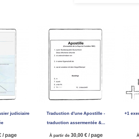
sier judiciaire
Traduction d'une Apostille -
+1 exe

pide
Aperçu rapide
ée
traduction assermentée &...
 / page
30,00 € / page
À partir de
À