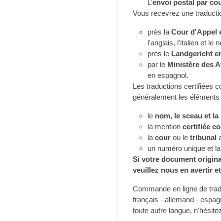
L’
envoi postal par co
Vous recevrez une traductio
près la
Cour d'Appel 
l'anglais, l'italien et le
près le
Landgericht e
par le
Ministère des A
en espagnol.
Les traductions certifiées c
généralement les éléments 
le
nom, le sceau et l
la mention
certifiée c
la
cour
ou le
tribunal
a
un numéro unique et la 
Si votre document origina
veuillez nous en avertir e
Commande en ligne de tradu
français - allemand - espagn
toute autre langue, n'hésit