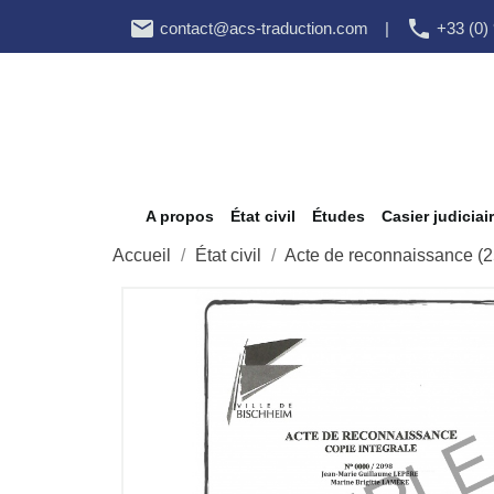


contact@acs-traduction.com
|
+33 (0)
A propos
État civil
Études
Casier judiciai
Accueil
État civil
Acte de reconnaissance (25