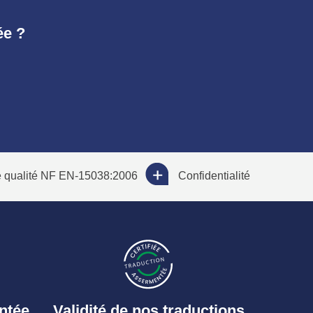
ée ?
qualité NF EN-15038:2006
Confidentialité
ntée
Validité de nos traductions