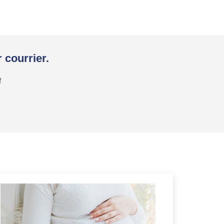
 courrier.
f