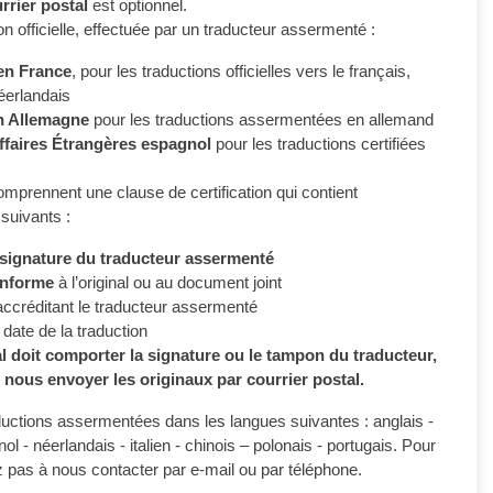
urrier postal
est optionnel.
n officielle, effectuée par un traducteur assermenté :
en France
, pour les traductions officielles vers le français,
 néerlandais
n Allemagne
pour les traductions assermentées en allemand
ffaires Étrangères espagnol
pour les traductions certifiées
omprennent une clause de certification qui contient
suivants :
a signature du traducteur assermenté
onforme
à l’original ou au document joint
ccréditant le traducteur assermenté
date de la traduction
l doit comporter la signature ou le tampon du traducteur,
t nous envoyer les originaux par courrier postal.
ctions assermentées dans les langues suivantes : anglais -
ol - néerlandais - italien - chinois – polonais - portugais. Pour
ez pas à nous contacter par e-mail ou par téléphone.