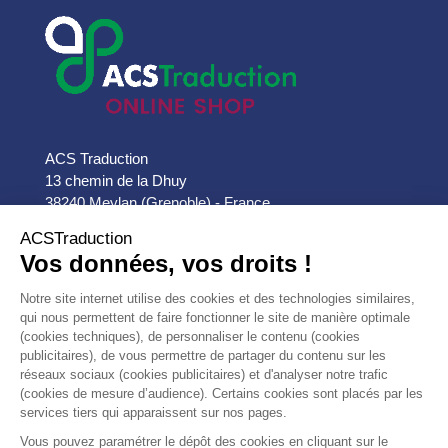
ACS Traduction
13 chemin de la Dhuy
38240 Meylan (Grenoble) - France

33 (0)9 72 555 888

contact@acs-traduction.com


PRODUITS


NOTRE SOCIÉTÉ
AVIS
10/10
CLIENTS